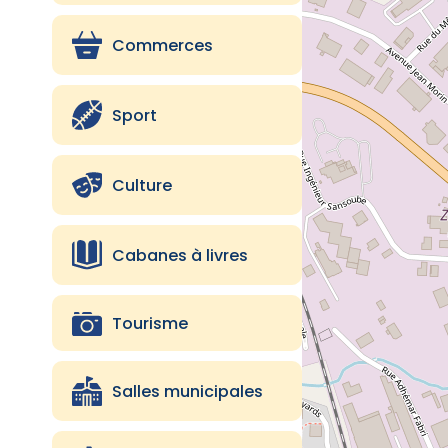
Tourisme
Commerces
Sport
Sport
Santé et sécurité
Salle municipale
Culture
Points d'eau potable
Cabanes à livres
Parking
Tourisme
Lycée public
Lycée privé
Salles municipales
Enfance et jeunesse