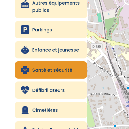
Autres équipements
Ecole publique
publics
Ecole privée
Parkings
Défibrillateur
Enfance et jeunesse
Culture
Coupure de courant
Santé et sécurité
Commerces
Défibrillateurs
Collège public
Cimetière
Cimetières
Cabanes à livres