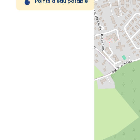
Points d'eau potable
Autres équipements
publics