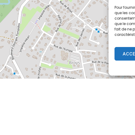
Pour fourni
que les coo
consenteme
que le comp
fait de ne 
caractérist
ACC