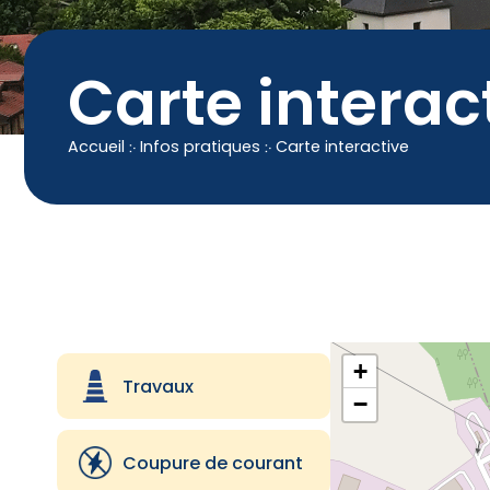
Carte interac
Accueil
჻
Infos pratiques
჻
Carte interactive
+
Toutes les
Travaux
catégories
−
Travaux
Coupure de courant