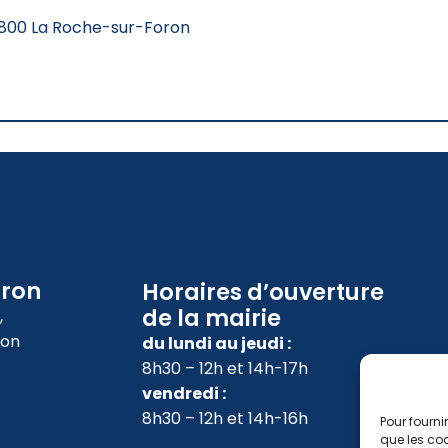
4800 La Roche-sur-Foron
oron
Horaires d’ouverture
de la mairie
,
ron
du lundi au jeudi :
8h30 – 12h et 14h-17h
vendredi :
8h30 – 12h et 14h-16h
Pour fourni
que les coo