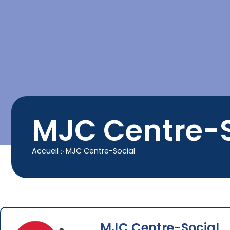
contenu
principal
Contact
04 50 25 90 00
MJC Centre-S
Accueil
჻
MJC Centre-Social
MJC Centre-Social