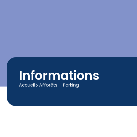
contenu
principal
Contact
04 50 25 90 00
Informations
Accueil
჻
Afforêts – Parking