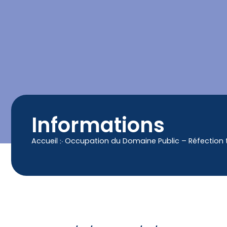
contenu
principal
Contact
04 50 25 90 00
Informations
Accueil
჻
Occupation du Domaine Public – Réfection t