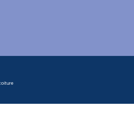
Mes démarches
oiture