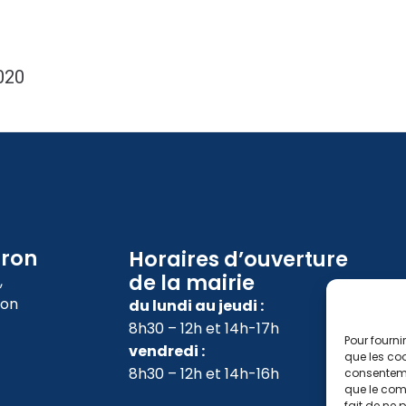
020
oron
Horaires d’ouverture
de la mairie
,
ron
du lundi au jeudi :
8h30 – 12h et 14h-17h
Pour fourni
vendredi :
que les coo
8h30 – 12h et 14h-16h
consenteme
que le comp
fait de ne 