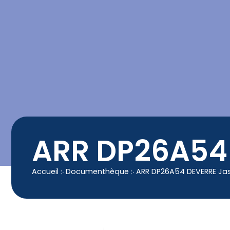
contenu
principal
Contact
04 50 25 90 00
ARR DP26A54
Accueil
჻
Documenthèque
჻
ARR DP26A54 DEVERRE Ja