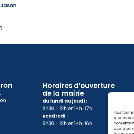
 Jason
R
oron
Horaires d’ouverture
de la mairie
,
ron
du lundi au jeudi :
8h30 – 12h et 14h-17h
Pour fourni
vendredi :
que les coo
8h30 – 12h et 14h-16h
consenteme
que le comp
fait de ne 