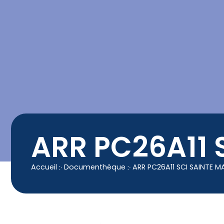
contenu
principal
Contact
04 50 25 90 00
ARR PC26A11 
Accueil
჻
Documenthèque
჻
ARR PC26A11 SCI SAINTE M