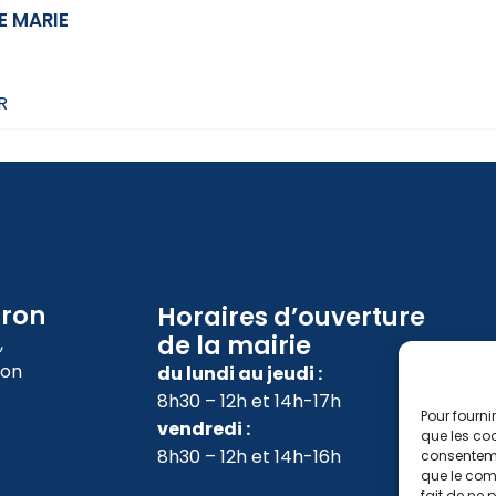
E MARIE
R
oron
Horaires d’ouverture
de la mairie
,
ron
du lundi au jeudi :
8h30 – 12h et 14h-17h
Pour fourni
vendredi :
que les coo
8h30 – 12h et 14h-16h
consenteme
que le comp
fait de ne 