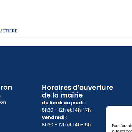
IMETIERE
oron
Horaires d’ouverture
de la mairie
,
ron
du lundi au jeudi :
8h30 – 12h et 14h-17h
vendredi :
8h30 – 12h et 14h-16h
Pour fourni
que les coo