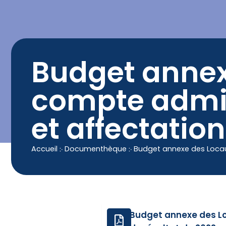
contenu
principal
Contact
04 50 25 90 00
Budget annex
compte admin
et affectatio
Accueil
჻
Documenthèque
჻
Budget annexe des Locau
Budget annexe des Lo