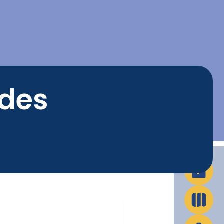
La Ville en action
Infos pratiques
 des