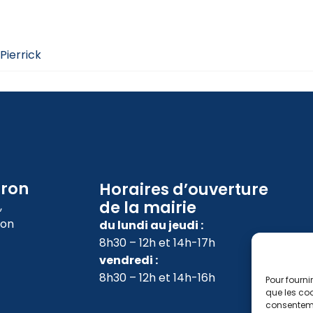
Pierrick
oron
Horaires d’ouverture
de la mairie
,
ron
du lundi au jeudi :
8h30 – 12h et 14h-17h
vendredi :
8h30 – 12h et 14h-16h
Pour fourni
que les coo
consenteme