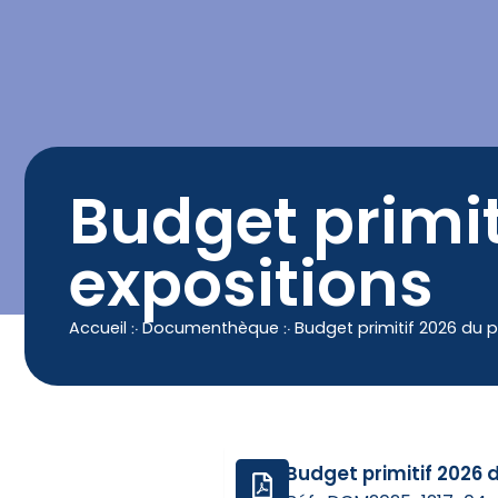
contenu
principal
Contact
04 50 25 90 00
Budget primit
expositions
Accueil
჻
Documenthèque
჻
Budget primitif 2026 du 
Budget primitif 2026 