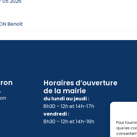
7 05 2026
ON Benoît
oron
Horaires d’ouverture
de la mairie
,
ron
du lundi au jeudi :
8h30 – 12h et 14h-17h
vendredi :
8h30 – 12h et 14h-16h
Pour fourni
que les coo
consenteme