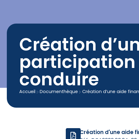
contenu
principal
Contact
04 50 25 90 00
Création d’un
participation
conduire
Accueil
჻
Documenthèque
჻
Création d’une aide finan
Création d'une aide f