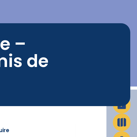
La Ville en action
Infos pratiques
e –
mis de
uire