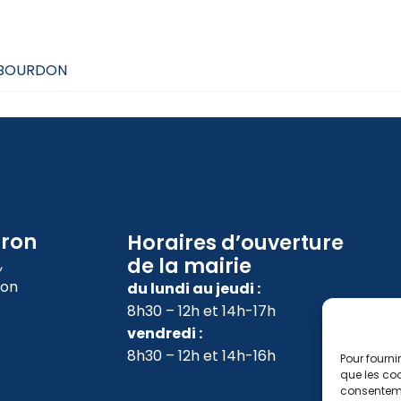
6
AMBOURDON
oron
Horaires d’ouverture
de la mairie
,
ron
du lundi au jeudi :
8h30 – 12h et 14h-17h
vendredi :
8h30 – 12h et 14h-16h
Pour fourni
que les coo
consenteme