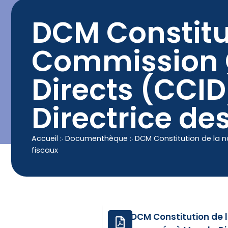
contenu
principal
Contact
04 50 25 90 00
DCM Constitut
Commission 
Directs (CCID
Directrice de
Accueil
჻
Documenthèque
჻
DCM Constitution de la 
fiscaux
DCM Constitution de 