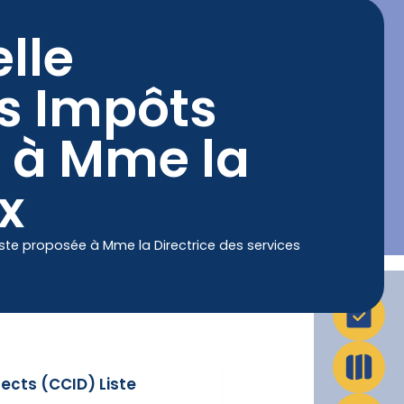
lle
La Ville en action
Infos pratiques
 Impôts
e à Mme la
x
te proposée à Mme la Directrice des services
ects (CCID) Liste