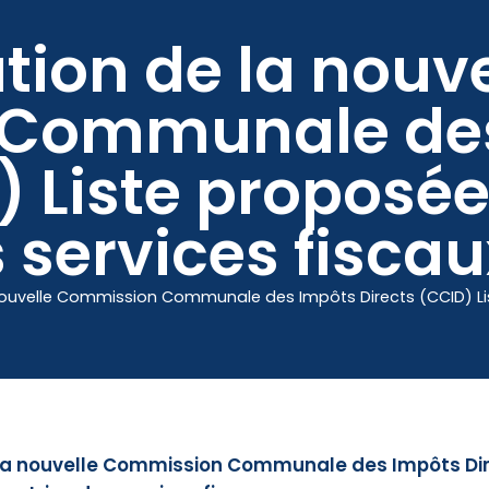
ion de la nouve
Mes démarches
Communale des
) Liste proposé
s services fiscau
nouvelle Commission Communale des Impôts Directs (CCID) Lis
la nouvelle Commission Communale des Impôts Dir