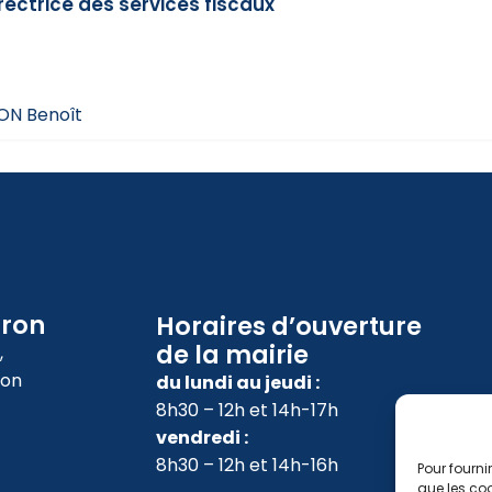
ectrice des services fiscaux
ON Benoît
oron
Horaires d’ouverture
de la mairie
,
ron
du lundi au jeudi :
8h30 – 12h et 14h-17h
vendredi :
8h30 – 12h et 14h-16h
Pour fourni
que les coo