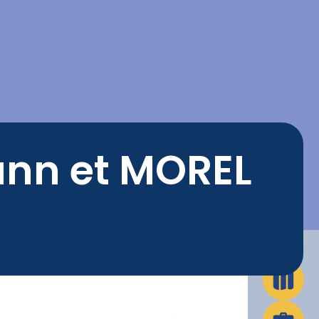
La Ville en action
Infos pratiques
nn et MOREL