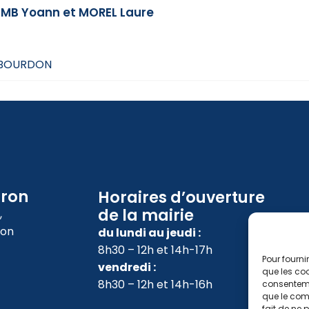
MB Yoann et MOREL Laure
AMBOURDON
oron
Horaires d’ouverture
de la mairie
,
ron
du lundi au jeudi :
8h30 – 12h et 14h-17h
Pour fourni
vendredi :
que les coo
8h30 – 12h et 14h-16h
consenteme
que le comp
fait de ne 