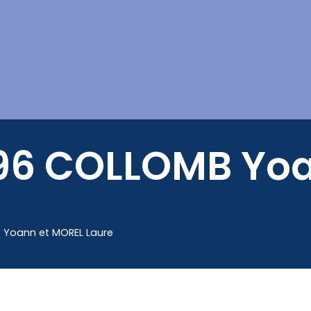
Mes démarches
96 COLLOMB Yoa
Yoann et MOREL Laure