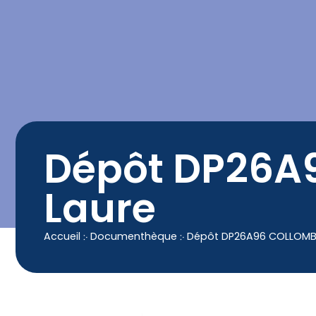
contenu
principal
Contact
04 50 25 90 00
Dépôt DP26A
Laure
Accueil
჻
Documenthèque
჻
Dépôt DP26A96 COLLOMB 