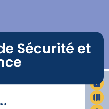
La Ville en action
Infos pratiques
de Sécurité et
nce
nce