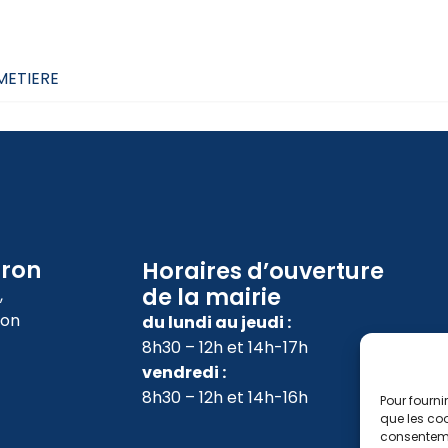
IMETIERE
oron
Horaires d’ouverture
de la mairie
,
ron
du lundi au jeudi :
8h30 – 12h et 14h-17h
vendredi :
8h30 – 12h et 14h-16h
Pour fourni
que les coo
consenteme