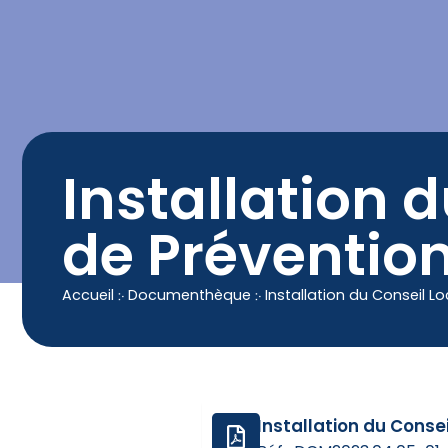
contenu
principal
Contact
04 50 25 90 00
Installation d
de Préventio
Accueil
჻
Documenthèque
჻
Installation du Conseil L
Installation du Conse