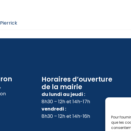
Pierrick
oron
Horaires d’ouverture
de la mairie
,
ron
du lundi au jeudi :
8h30 – 12h et 14h-17h
vendredi :
8h30 – 12h et 14h-16h
Pour fourni
que les coo
consenteme