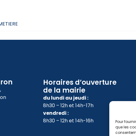
IMETIERE
oron
Horaires d’ouverture
de la mairie
,
ron
du lundi au jeudi :
8h30 – 12h et 14h-17h
vendredi :
8h30 – 12h et 14h-16h
Pour fourni
que les coo
consenteme