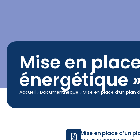
contenu
principal
Contact
04 50 25 90 00
Mise en place
énergétique 
Accueil
჻
Documenthèque
჻
Mise en place d’un plan d
Mise en place d’un pl