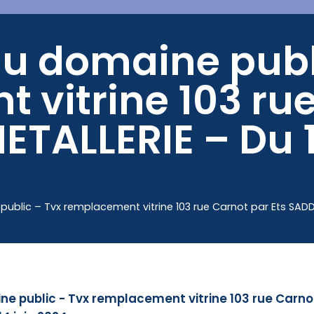
u domaine publ
Mes démarches
 vitrine 103 ru
ETALLERIE – Du 1
blic – Tvx remplacement vitrine 103 rue Carnot par Ets SADDIE
e public - Tvx remplacement vitrine 103 rue Carno