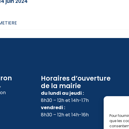
14 juin 2024
IMETIERE
oron
Horaires d’ouverture
de la mairie
,
ron
du lundi au jeudi :
8h30 – 12h et 14h-17h
vendredi :
8h30 – 12h et 14h-16h
Pour fourni
que les coo
consenteme