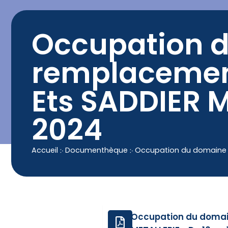
contenu
principal
Contact
04 50 25 90 00
Occupation d
remplacement
Ets SADDIER M
2024
Accueil
჻
Documenthèque
჻
Occupation du domaine pu
Occupation du domain