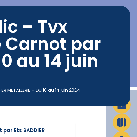
ic – Tvx
La Ville en action
Infos pratiques
e Carnot par
0 au 14 juin
R METALLERIE – Du 10 au 14 juin 2024
t par Ets SADDIER