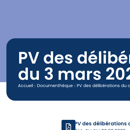
contenu
principal
Contact
04 50 25 90 00
PV des délibé
du 3 mars 20
Accueil
჻
Documenthèque
჻
PV des délibérations du 
PV des délibérations 