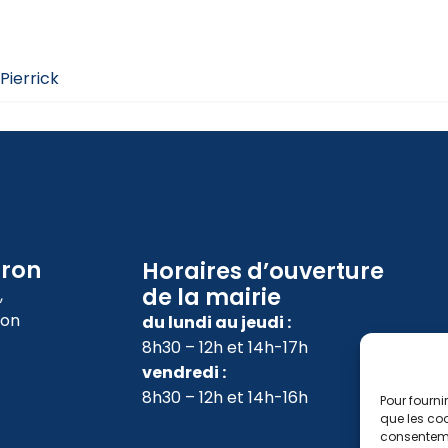
Pierrick
oron
Horaires d’ouverture
de la mairie
,
ron
du lundi au jeudi :
8h30 – 12h et 14h-17h
vendredi :
8h30 – 12h et 14h-16h
Pour fourni
que les coo
consenteme