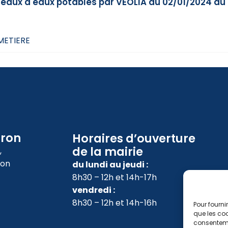
éseaux d'eaux potables par VEOLIA du 02/01/2024 au
IMETIERE
oron
Horaires d’ouverture
de la mairie
,
ron
du lundi au jeudi :
8h30 – 12h et 14h-17h
vendredi :
8h30 – 12h et 14h-16h
Pour fourni
que les coo
consenteme