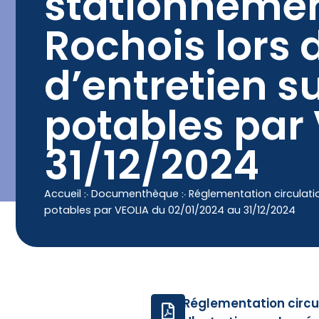
stationnement 
contenu
principal
Contact
04 50 25 90 00
Rochois lors 
d’entretien s
potables par
31/12/2024
Accueil
჻
Documenthèque
჻
Réglementation circulatio
potables par VEOLIA du 02/01/2024 au 31/12/2024
Réglementation circul