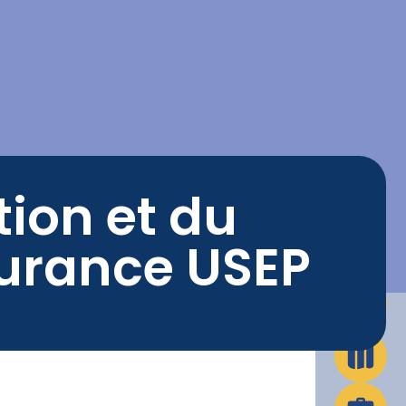
La Ville en action
Infos pratiques
tion et du
urance USEP