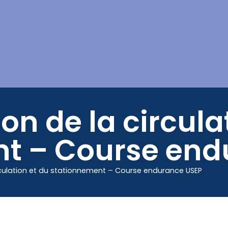
Mes démarches
n de la circula
t – Course end
rculation et du stationnement – Course endurance USEP