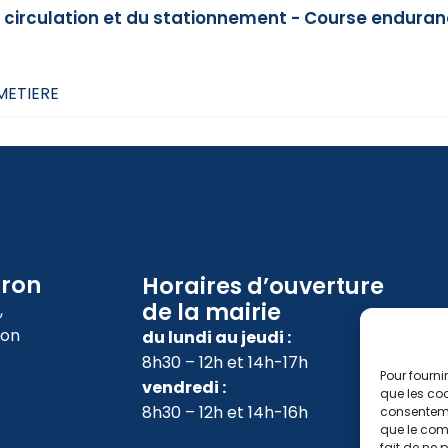
 circulation et du stationnement - Course endura
IMETIERE
oron
Horaires d’ouverture
de la mairie
,
ron
du lundi au jeudi :
8h30 – 12h et 14h-17h
Pour fourni
vendredi :
que les coo
8h30 – 12h et 14h-16h
consenteme
que le comp
fait de ne 