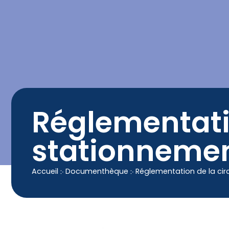
contenu
principal
Contact
04 50 25 90 00
Réglementatio
stationnemen
Accueil
჻
Documenthèque
჻
Réglementation de la ci