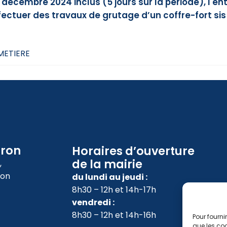
écembre 2024 inclus (5 jours sur la période), l'e
ffectuer des travaux de grutage d’un coffre-fort sis
IMETIERE
oron
Horaires d’ouverture
de la mairie
,
ron
du lundi au jeudi :
8h30 – 12h et 14h-17h
vendredi :
8h30 – 12h et 14h-16h
Pour fourni
que les coo