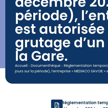
décembre 2024
contenu
principal
Contact
04 50 25 90 00
période), l’e
est autorisée
grutage d’un 
la Gare.
Accueil
჻
Documenthèque
჻
Réglementation temporair
jours sur la période), l’entreprise « MEDIACO SAVOIE »
Réglementation tempor