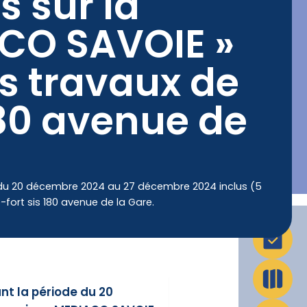
s sur la
ACO SAVOIE »
La Ville en action
Infos pratiques
es travaux de
180 avenue de
e du 20 décembre 2024 au 27 décembre 2024 inclus (5
-fort sis 180 avenue de la Gare.
nt la période du 20