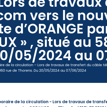
 Lors de travaux 
com vers le nou
Mes démarches
e d’ORANGE par l
UX » , situé au 
20/05/2024 au 
e de la circulation – Lors de travaux de transfert du câble t
u 5860 rue de Thorens. Du 20/05/2024 au 07/06/2024
aire de la circulation - Lors de travaux de transf