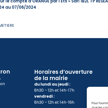
ur le compte d’ORANGE par l'Ets « Sarl 1B2L TP RESEA
24 au 07/06/2024
IMETIERE
oron
Horaires d’ouverture
de la mairie
,
ron
du lundi au jeudi :
8h30 – 12h et 14h-17h
vendredi :
8h30 – 12h et 14h-16h
Pour fourni
que les coo