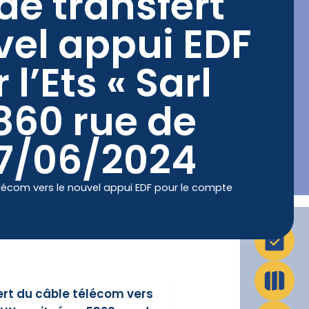
de transfert
vel appui EDF
La Ville en action
Infos pratiques
’Ets « Sarl
5860 rue de
07/06/2024
élécom vers le nouvel appui EDF pour le compte
ert du câble télécom vers