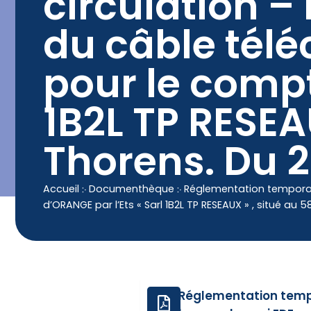
circulation –
contenu
principal
Contact
04 50 25 90 00
du câble télé
pour le compt
1B2L TP RESEA
Thorens. Du 
Accueil
჻
Documenthèque
჻
Réglementation temporair
d’ORANGE par l’Ets « Sarl 1B2L TP RESEAUX » , situé a
Réglementation tempor