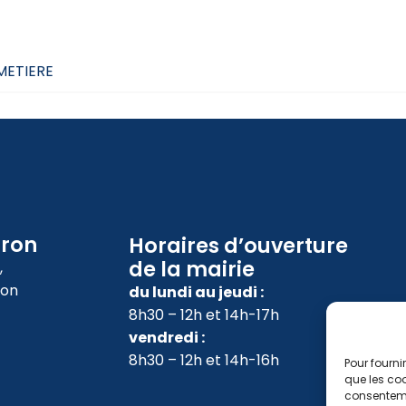
IMETIERE
oron
Horaires d’ouverture
de la mairie
,
ron
du lundi au jeudi :
8h30 – 12h et 14h-17h
vendredi :
8h30 – 12h et 14h-16h
Pour fourni
que les coo
consenteme