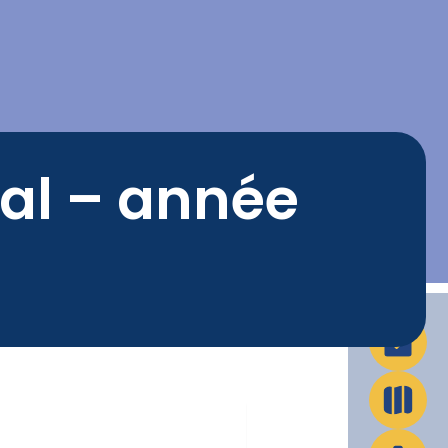
La Ville en action
Infos pratiques
ial – année