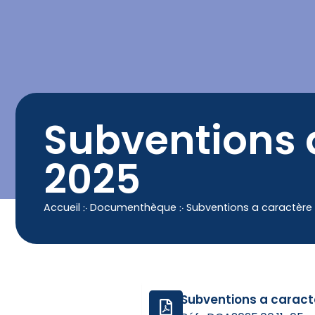
contenu
principal
Contact
04 50 25 90 00
Subventions 
2025
Accueil
჻
Documenthèque
჻
Subventions a caractère
Subventions a caract