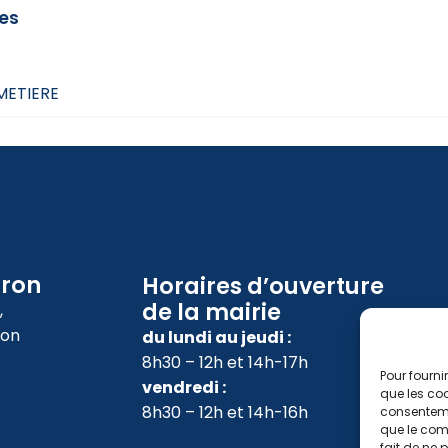
res
IMETIERE
oron
Horaires d’ouverture
de la mairie
,
ron
du lundi au jeudi :
8h30 – 12h et 14h-17h
Pour fourni
vendredi :
que les coo
8h30 – 12h et 14h-16h
consenteme
que le comp
fait de ne 