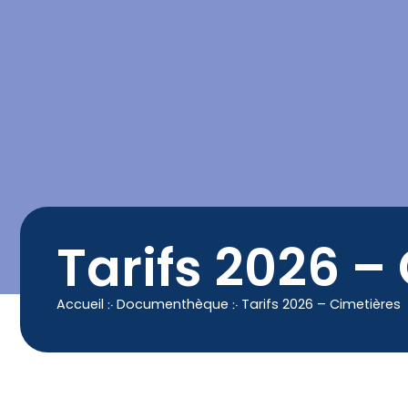
contenu
principal
Contact
04 50 25 90 00
Tarifs 2026 –
Accueil
჻
Documenthèque
჻
Tarifs 2026 – Cimetières