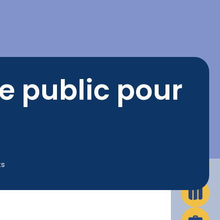
La Ville en action
Infos pratiques
e public pour
ts