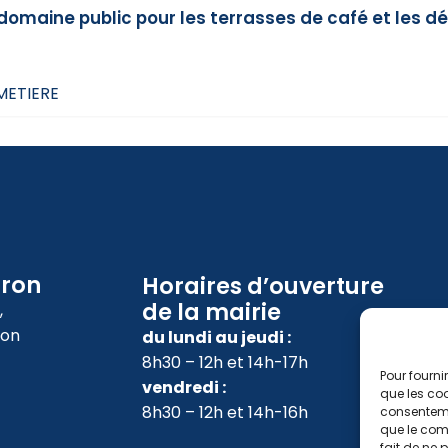
 domaine public pour les terrasses de café et le
IMETIERE
oron
Horaires d’ouverture
de la mairie
,
ron
du lundi au jeudi :
8h30 – 12h et 14h-17h
Pour fourni
vendredi :
que les coo
8h30 – 12h et 14h-16h
consenteme
que le comp
fait de ne 