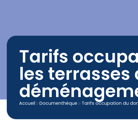
contenu
principal
Contact
04 50 25 90 00
Tarifs occup
les terrasses 
déménageme
Accueil
჻
Documenthèque
჻
Tarifs occupation du do