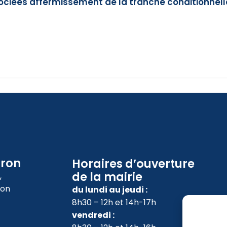
ciées affermissement de la tranche conditionnelle 
oron
Horaires d’ouverture
de la mairie
,
ron
du lundi au jeudi :
8h30 – 12h et 14h-17h
vendredi :