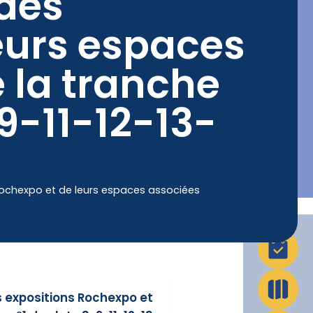
 des
eurs espaces
La Ville en action
Infos pratiques
 la tranche
-9-11-12-13-
Rochexpo et de leurs espaces associées
 expositions Rochexpo et