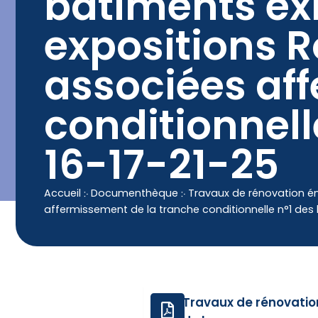
bâtiments ex
contenu
principal
Contact
04 50 25 90 00
expositions R
associées af
conditionnell
16-17-21-25
Accueil
჻
Documenthèque
჻
Travaux de rénovation é
affermissement de la tranche conditionnelle n°1 des l
Travaux de rénovatio