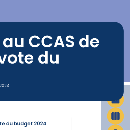
La Ville en action
Infos pratiques
 au CCAS de
vote du
 2024
ote du budget 2024