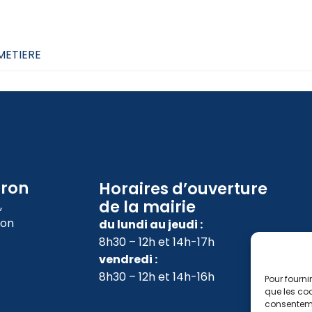
6
IMETIERE
oron
Horaires d’ouverture
de la mairie
,
ron
du lundi au jeudi :
8h30 – 12h et 14h-17h
vendredi :
8h30 – 12h et 14h-16h
Pour fourni
que les coo
consenteme