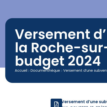
contenu
principal
Contact
04 50 25 90 00
Versement d’
la Roche-sur
budget 2024
Accueil
჻
Documenthèque
჻
Versement d’une subvent
Versement d’une subv