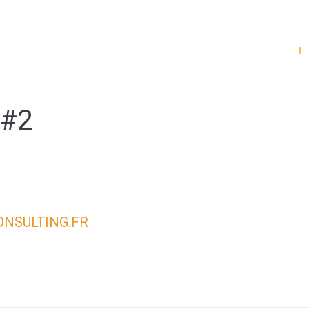
Mes démarches
 #2
NSULTING.FR