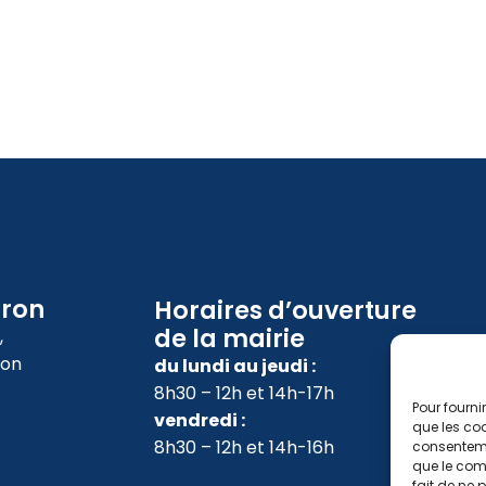
oron
Horaires d’ouverture
de la mairie
,
ron
du lundi au jeudi :
8h30 – 12h et 14h-17h
Pour fourni
vendredi :
que les coo
8h30 – 12h et 14h-16h
consenteme
que le comp
fait de ne 