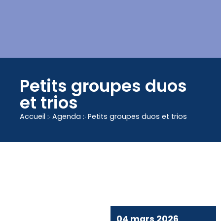
contenu
principal
Petits groupes duos
et trios
Accueil
჻
Agenda
჻
Petits groupes duos et trios
04 mars 2026