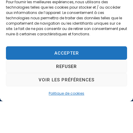
Pour fournir les meilleures expériences, nous utilisons des
technologies telles que les cookies pour stocker et / ou accéder
Horaires d’ouverture
aux informations de l’appareil. Le consentement à ces
de la mairie
technologies nous permettra de traiter des données telles que le
comportement de navigation ou les identifiants uniques sur ce
du lundi au jeudi :
site. Le fait de ne pas consentir ou de retirer son consentement peut
8h30 – 12h et 14h-17h
nuire à certaines caractéristiques et fonctions.
vendredi :
8h30 – 12h et 14h-16h
ACCEPTER
REFUSER
VOIR LES PRÉFÉRENCES
Politique de cookies
Accessibilité
Confidentialité
Mentions légales